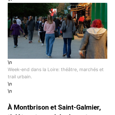
\n
Week-end dans la Loire: théâtre, marchés et
trail urbain.
\n
\n
À Montbrison et Saint-Galmier,