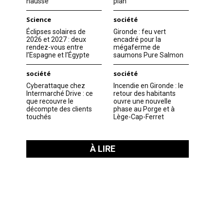
hausse
plan
Science
société
Éclipses solaires de
Gironde : feu vert
2026 et 2027 : deux
encadré pour la
rendez-vous entre
mégaferme de
l’Espagne et l’Égypte
saumons Pure Salmon
société
société
Cyberattaque chez
Incendie en Gironde : le
Intermarché Drive : ce
retour des habitants
que recouvre le
ouvre une nouvelle
décompte des clients
phase au Porge et à
touchés
Lège-Cap-Ferret
À LIRE