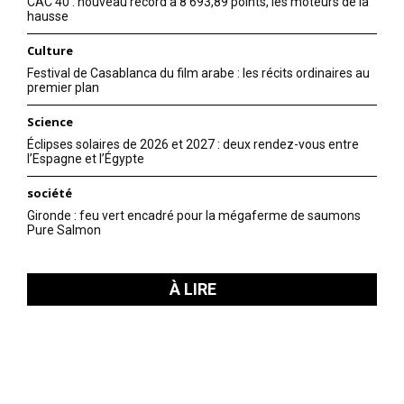
CAC 40 : nouveau record à 8 693,89 points, les moteurs de la
hausse
Culture
Festival de Casablanca du film arabe : les récits ordinaires au
premier plan
Science
Éclipses solaires de 2026 et 2027 : deux rendez-vous entre
l’Espagne et l’Égypte
société
Gironde : feu vert encadré pour la mégaferme de saumons
Pure Salmon
À LIRE