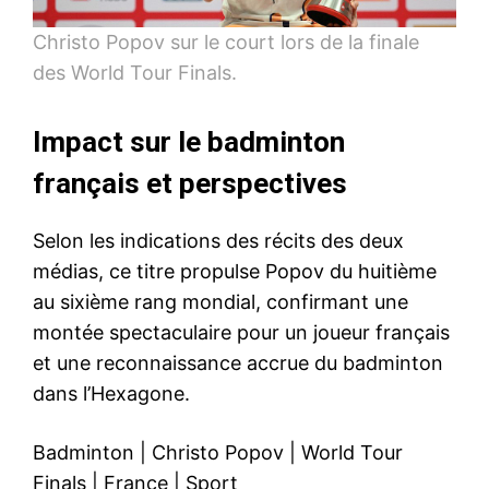
Christo Popov sur le court lors de la finale
des World Tour Finals.
Impact sur le badminton
français et perspectives
Selon les indications des récits des deux
médias, ce titre propulse Popov du huitième
au sixième rang mondial, confirmant une
montée spectaculaire pour un joueur français
et une reconnaissance accrue du badminton
dans l’Hexagone.
Badminton
|
Christo Popov
|
World Tour
Finals
|
France
|
Sport