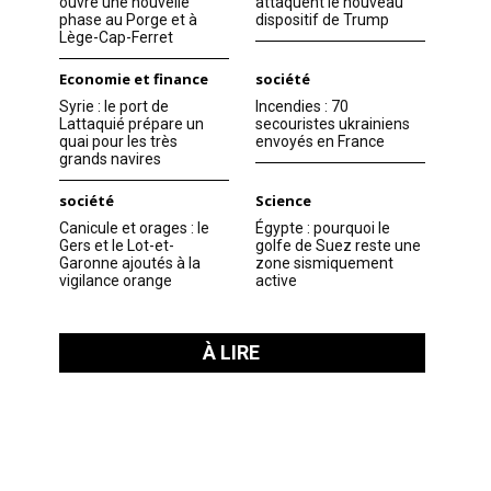
ouvre une nouvelle
attaquent le nouveau
phase au Porge et à
dispositif de Trump
Lège-Cap-Ferret
Economie et finance
société
Syrie : le port de
Incendies : 70
Lattaquié prépare un
secouristes ukrainiens
quai pour les très
envoyés en France
grands navires
société
Science
Canicule et orages : le
Égypte : pourquoi le
Gers et le Lot-et-
golfe de Suez reste une
Garonne ajoutés à la
zone sismiquement
vigilance orange
active
À LIRE