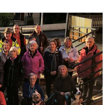
E
SANTÉ
CUISINE
MAISON
LOISIRS
FAMILLE