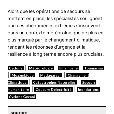
Alors que les opérations de secours se
mettent en place, les spécialistes soulignent
que ces phénomènes extrêmes s’inscrivent
dans un contexte météorologique de plus en
plus marqué par le changement climatique,
rendant les réponses d’urgence et la
résilience à long terme encore plus cruciales.
|
|
|
Cyclone
Météorologie
Inhambane
Toamasina
|
|
|
Mozambique
Madagascar
Changement
|
|
Climatique
Catastrophes Naturelles
Secours
|
|
|
Humanitaire
Coupure Délectricité
Inondations
Cyclone Gezani
source: