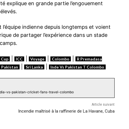
sité explique en grande partie l’engouement
 élevés.
t l’équipe indienne depuis longtemps et voient
ique de partager l’expérience dans un stade
 camps.
|
|
|
|
 Cup
ICC
Voyage
Colombo
R Premadasa
|
|
Pakistan
Sri Lanka
Inde Vs Pakistan T Colombo
dia-vs-pakistan-cricket-fans-travel-colombo
Article suivant
Incendie maîtrisé à la raffinerie de La Havane, Cuba