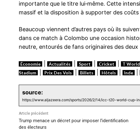
importante que le titre lui‑même. Cette inten
massif et la disposition à supporter des coûts
Beaucoup viennent d’autres pays où ils suiven
dans ce match à Colombo une occasion histor
neutre, entourés de fans originaires des deux
|
|
|
|
Économie
Actualités
Sport
Cricket
T World
|
|
|
|
|
Stadium
Prix Des Vols
Billets
Hôtels
Inde
source:
https://www.aljazeera.com/sports/2026/2/14/icc-t20-world-cup-in
Article précédent
Trump menace un décret pour imposer l’identification
des électeurs