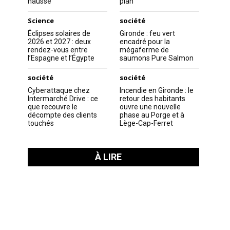
hausse
plan
Science
société
Éclipses solaires de
Gironde : feu vert
2026 et 2027 : deux
encadré pour la
rendez-vous entre
mégaferme de
l’Espagne et l’Égypte
saumons Pure Salmon
société
société
Cyberattaque chez
Incendie en Gironde : le
Intermarché Drive : ce
retour des habitants
que recouvre le
ouvre une nouvelle
décompte des clients
phase au Porge et à
touchés
Lège-Cap-Ferret
À LIRE