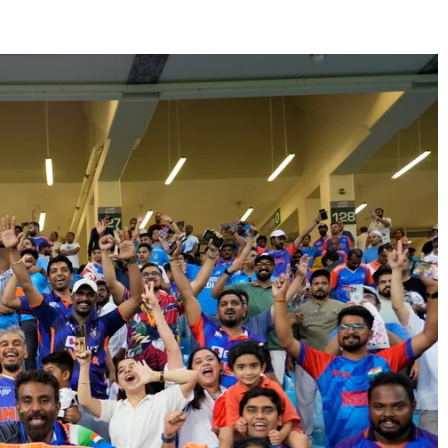
E
SANTÉ
CUISINE
MAISON
LOISIRS
FAMILLE