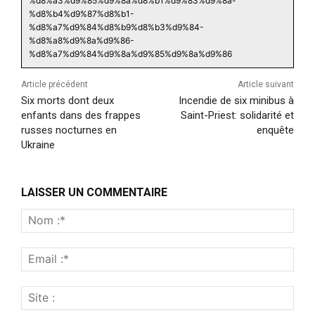
%d8%a3%d9%85%d9%8a%d8%b1%d9%83%d9%8a-
%d8%b4%d9%87%d8%b1-
%d8%a7%d9%84%d8%b9%d8%b3%d9%84-
%d8%a8%d9%8a%d9%86-
%d8%a7%d9%84%d9%8a%d9%85%d9%8a%d9%86
Article précédent
Article suivant
Six morts dont deux
Incendie de six minibus à
enfants dans des frappes
Saint-Priest: solidarité et
russes nocturnes en
enquête
Ukraine
LAISSER UN COMMENTAIRE
Nom
:*
Emai
:*
Site
: