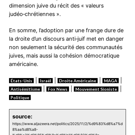
dimension juive du récit des « valeurs
judéo‑chrétiennes ».
En somme, l’adoption par une frange dure de
la droite d’un discours anti‑juif met en danger
non seulement la sécurité des communautés
juives, mais aussi la cohésion démocratique
américaine.
|
|
|
|
États-Unis
Israël
Droite Américaine
MAGA
|
|
|
Antisémitisme
Fox News
Mouvement Sioniste
Politique
source:
https://www.aljazeera.net/politics/2025/11/2/%d9%83%d8%a7%d
8%aa%d8%a8-