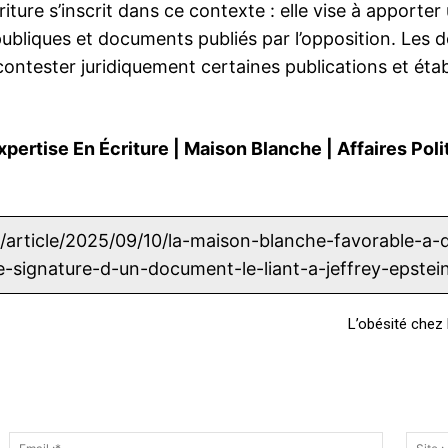
ture s’inscrit dans ce contexte : elle vise à apporter
ubliques et documents publiés par l’opposition. Les 
contester juridiquement certaines publications et étab
xpertise En Écriture
|
Maison Blanche
|
Affaires Poli
l/article/2025/09/10/la-maison-blanche-favorable-a-
signature-d-un-document-le-liant-a-jeffrey-epste
L’obésité chez 
E