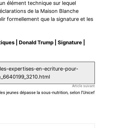
 un élément technique sur lequel
déclarations de la Maison Blanche
lir formellement que la signature et les
tiques
|
Donald Trump
|
Signature
|
des-expertises-en-ecriture-pour-
in_6640199_3210.html
Article suivant
les jeunes dépasse la sous-nutrition, selon l’Unicef
S