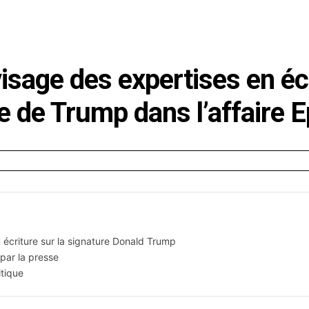
E
SANTÉ
CUISINE
MAISON
LOISIRS
FAMILLE
sage des expertises en éc
re de Trump dans l’affaire 
 écriture sur la signature Donald Trump
par la presse
itique