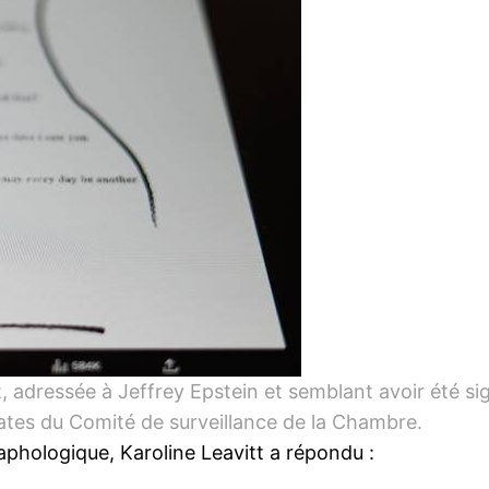
t, adressée à Jeffrey Epstein et semblant avoir été s
es du Comité de surveillance de la Chambre.
raphologique, Karoline Leavitt a répondu :