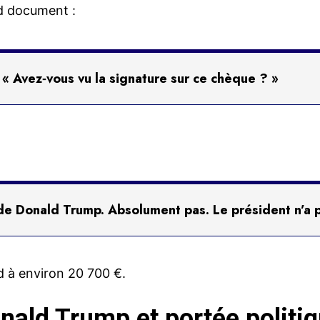
nd document :
« Avez‑vous vu la signature sur ce chèque ? »
 de Donald Trump. Absolument pas. Le président n’a 
d à environ 20 700 €.
nald Trump et portée politi