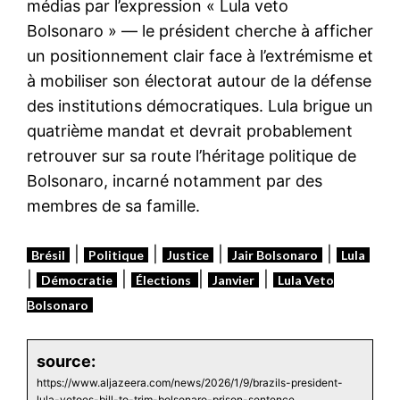
médias par l’expression « Lula veto
Bolsonaro » — le président cherche à afficher
un positionnement clair face à l’extrémisme et
à mobiliser son électorat autour de la défense
des institutions démocratiques. Lula brigue un
quatrième mandat et devrait probablement
retrouver sur sa route l’héritage politique de
Bolsonaro, incarné notamment par des
membres de sa famille.
|
|
|
|
Brésil
Politique
Justice
Jair Bolsonaro
Lula
|
|
|
|
Démocratie
Élections
Janvier
Lula Veto
Bolsonaro
source:
https://www.aljazeera.com/news/2026/1/9/brazils-president-
lula-vetoes-bill-to-trim-bolsonaro-prison-sentence