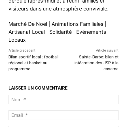
déroulé l’après-midi et a réuni familles et
visiteurs dans une atmosphère conviviale.
Marché De Noël
|
Animations Familiales
|
Artisanat Local
|
Solidarité
|
Événements
Locaux
Article précédent
Article suivant
Bilan sportif local : football
Sainte-Barbe: bilan et
régional et basket au
intégration des JSP à la
programme
caserne
LAISSER UN COMMENTAIRE
Nom
:*
Emai
:*