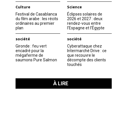
Culture
Science
Festival de Casablanca
Éclipses solaires de
du film arabe : les récits
2026 et 2027 : deux
ordinaires au premier
rendez-vous entre
plan
l’Espagne et l’Égypte
société
société
Gironde : feu vert
Cyberattaque chez
encadré pour la
Intermarché Drive : ce
mégaferme de
que recouvre le
saumons Pure Salmon
décompte des clients
touchés
À LIRE