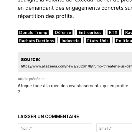
en demandant des engagements concrets sur la 
répartition des profits.
|
|
|
|
Donald Trump
Défense
Entreprises
RTX
Ra
|
|
|
Rachats Dactions
Industrie
États-Unis
Politiq
source:
https://www.aljazeera.com/news/2026/1/8/trump-threatens-us-de
Article précédent
Afrique face à la ruée des investissements: qui en profite
?
LAISSER UN COMMENTAIRE
Nom