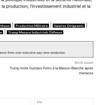
production, l’investissement industriel et la
|
|
|
ytheon
Production Militaire
Salaires Dirigeants
|
ue
Trump Menace Industriels Défense
fence-firms-over-executive-pay-slow-production
Article suivant
Trump invite Gustavo Petro à la Maison-Blanche après
menaces
Email
Site