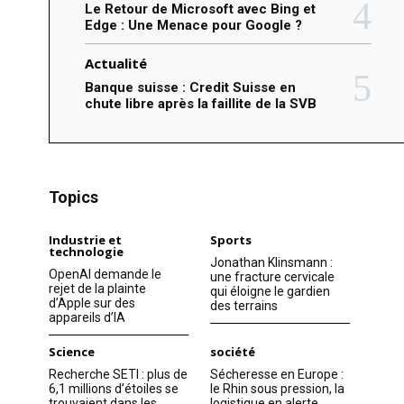
Le Retour de Microsoft avec Bing et
Edge : Une Menace pour Google ?
Actualité
Banque suisse : Credit Suisse en
chute libre après la faillite de la SVB
Topics
Industrie et
Sports
technologie
Jonathan Klinsmann :
OpenAI demande le
une fracture cervicale
rejet de la plainte
qui éloigne le gardien
d’Apple sur des
des terrains
appareils d’IA
Science
société
Recherche SETI : plus de
Sécheresse en Europe :
6,1 millions d’étoiles se
le Rhin sous pression, la
trouvaient dans les
logistique en alerte