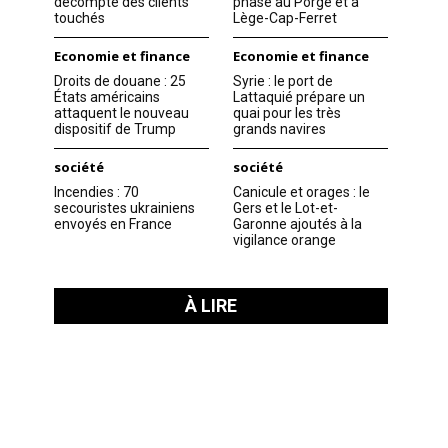
décompte des clients
phase au Porge et à
touchés
Lège-Cap-Ferret
Economie et finance
Economie et finance
Droits de douane : 25
Syrie : le port de
États américains
Lattaquié prépare un
attaquent le nouveau
quai pour les très
dispositif de Trump
grands navires
société
société
Incendies : 70
Canicule et orages : le
secouristes ukrainiens
Gers et le Lot-et-
envoyés en France
Garonne ajoutés à la
vigilance orange
À LIRE