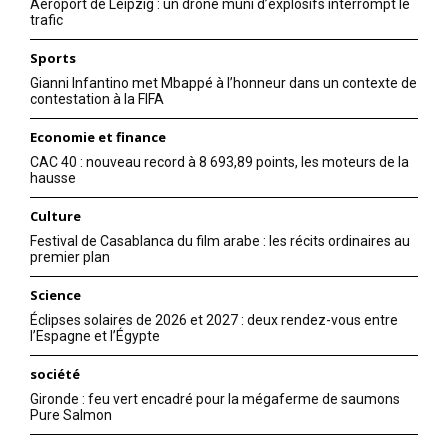
Aéroport de Leipzig : un drone muni d’explosifs interrompt le
trafic
Sports
Gianni Infantino met Mbappé à l’honneur dans un contexte de
contestation à la FIFA
Economie et finance
CAC 40 : nouveau record à 8 693,89 points, les moteurs de la
hausse
Culture
Festival de Casablanca du film arabe : les récits ordinaires au
premier plan
Science
Éclipses solaires de 2026 et 2027 : deux rendez-vous entre
l’Espagne et l’Égypte
société
Gironde : feu vert encadré pour la mégaferme de saumons
Pure Salmon