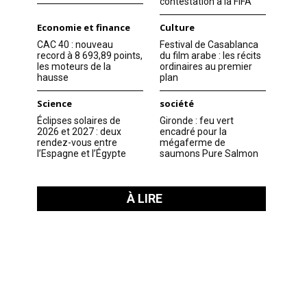
contestation à la FIFA
Economie et finance
Culture
CAC 40 : nouveau
Festival de Casablanca
record à 8 693,89 points,
du film arabe : les récits
les moteurs de la
ordinaires au premier
hausse
plan
Science
société
Éclipses solaires de
Gironde : feu vert
2026 et 2027 : deux
encadré pour la
rendez-vous entre
mégaferme de
l’Espagne et l’Égypte
saumons Pure Salmon
À LIRE