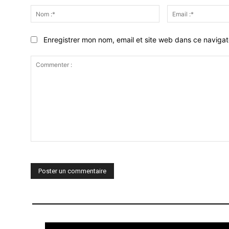
Nom
:*
Enregistrer mon nom, email et site web dans ce navigat
Commenter
: