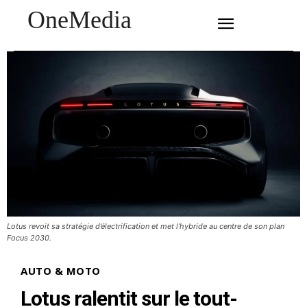
OneMedia
SUBSCRIBE
Lotus revoit sa stratégie d’électrification et met l’hybride au centre de son plan
Focus 2030.
AUTO & MOTO
Lotus ralentit sur le tout-