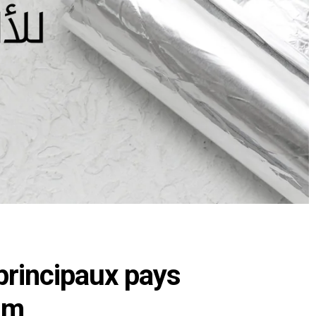
 principaux pays
um