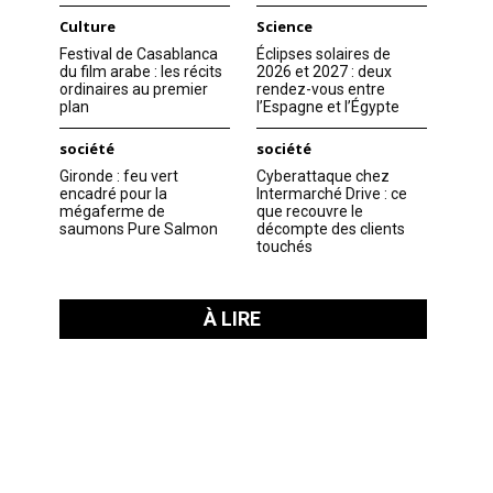
Culture
Science
Festival de Casablanca
Éclipses solaires de
du film arabe : les récits
2026 et 2027 : deux
ordinaires au premier
rendez-vous entre
plan
l’Espagne et l’Égypte
société
société
Gironde : feu vert
Cyberattaque chez
encadré pour la
Intermarché Drive : ce
mégaferme de
que recouvre le
saumons Pure Salmon
décompte des clients
touchés
À LIRE