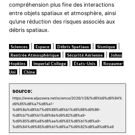
compréhension plus fine des interactions
entre objets spatiaux et atmosphère, ainsi
qu’une réduction des risques associés aux
débris spatiaux.
|
|
|
|
Sciences
Espace
Débris Spatiaux
Sismique
|
|
Rentrée Atmosphérique
Sécurité Aérienne
Johns
|
|
|
Hopkins
Imperial College
États-Unis
Royaume-
|
Uni
Chine
source:
https://www.aljazeera.net/science/2026/1/28/%d8%b9%d9%84%
d9%85%d8%a7%d8%a1-
%d9%8a%d8%b7%d9%88%d8%b1%d9%88%d9%86-
%d8%b7%d8%b1%d9%8a%d9%82%d8%a9-
%d9%85%d8%a8%d8%aa%d9%83%d8%b1%d8%a9-
%d9%84%d9%85%d8%b1%d8%a7%d9%82%d8%a8%d8%a9