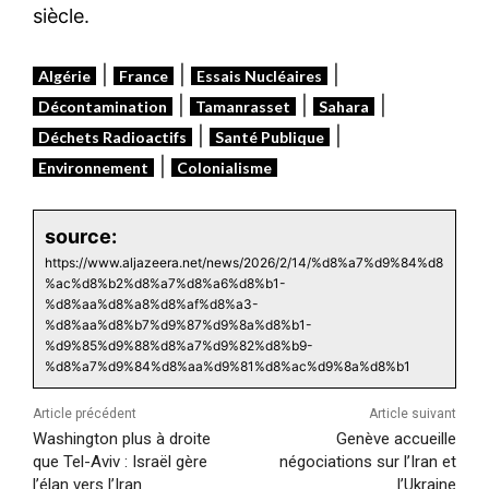
siècle.
|
|
|
Algérie
France
Essais Nucléaires
|
|
|
Décontamination
Tamanrasset
Sahara
|
|
Déchets Radioactifs
Santé Publique
|
Environnement
Colonialisme
source:
https://www.aljazeera.net/news/2026/2/14/%d8%a7%d9%84%d8
%ac%d8%b2%d8%a7%d8%a6%d8%b1-
%d8%aa%d8%a8%d8%af%d8%a3-
%d8%aa%d8%b7%d9%87%d9%8a%d8%b1-
%d9%85%d9%88%d8%a7%d9%82%d8%b9-
%d8%a7%d9%84%d8%aa%d9%81%d8%ac%d9%8a%d8%b1
Article précédent
Article suivant
Washington plus à droite
Genève accueille
que Tel-Aviv : Israël gère
négociations sur l’Iran et
l’élan vers l’Iran
l’Ukraine