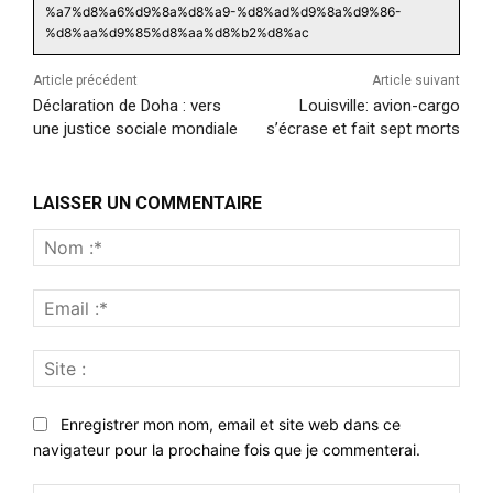
%a7%d8%a6%d9%8a%d8%a9-%d8%ad%d9%8a%d9%86-
%d8%aa%d9%85%d8%aa%d8%b2%d8%ac
Article précédent
Article suivant
Déclaration de Doha : vers
Louisville: avion-cargo
une justice sociale mondiale
s’écrase et fait sept morts
LAISSER UN COMMENTAIRE
Nom
:*
Emai
:*
Site
:
Enregistrer mon nom, email et site web dans ce
navigateur pour la prochaine fois que je commenterai.