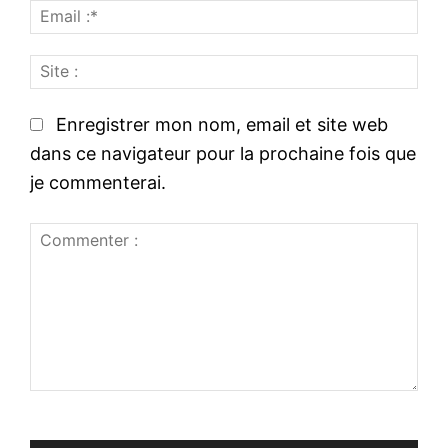
E
m
m
:
S
a
*
i
i
t
l
Enregistrer mon nom, email et site web
e
:
dans ce navigateur pour la prochaine fois que
:
*
je commenterai.
C
o