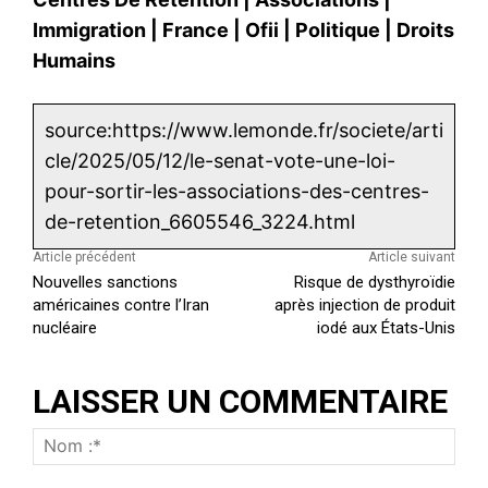
Immigration
|
France
|
Ofii
|
Politique
|
Droits
Humains
source:https://www.lemonde.fr/societe/arti
cle/2025/05/12/le-senat-vote-une-loi-
pour-sortir-les-associations-des-centres-
de-retention_6605546_3224.html
Article précédent
Article suivant
Nouvelles sanctions
Risque de dysthyroïdie
américaines contre l’Iran
après injection de produit
nucléaire
iodé aux États-Unis
LAISSER UN COMMENTAIRE
N
o