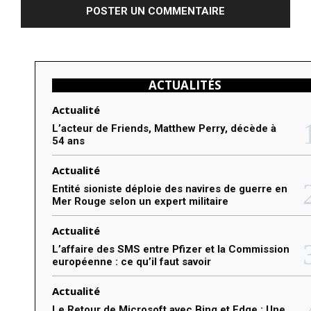
m
m
e
n
ACTUALITÉS
t
e
Actualité
r
L’acteur de Friends, Matthew Perry, décède à
54 ans
:
Actualité
Entité sioniste déploie des navires de guerre en
Mer Rouge selon un expert militaire
Actualité
L’affaire des SMS entre Pfizer et la Commission
européenne : ce qu’il faut savoir
Actualité
Le Retour de Microsoft avec Bing et Edge : Une