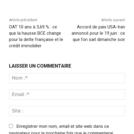
Article précédent
Article suivant
OAT 10 ans à 3,69 % : ce
Accord de paix USA-Iran
que la hausse BCE change
annoncé pour le 19 juin : ce
pour la dette française et le
que l’on sait dimanche soir
crédit immobilier
LAISSER UN COMMENTAIRE
Nom
:*
Emai
:*
Site
:
Enregistrer mon nom, email et site web dans ce
navigateur pour la prochaine fois que je commenterai.