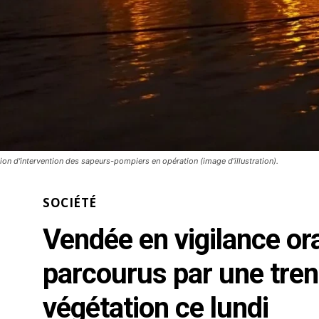
on d'intervention des sapeurs-pompiers en opération (image d'illustration).
SOCIÉTÉ
Vendée en vigilance or
parcourus par une tren
végétation ce lundi