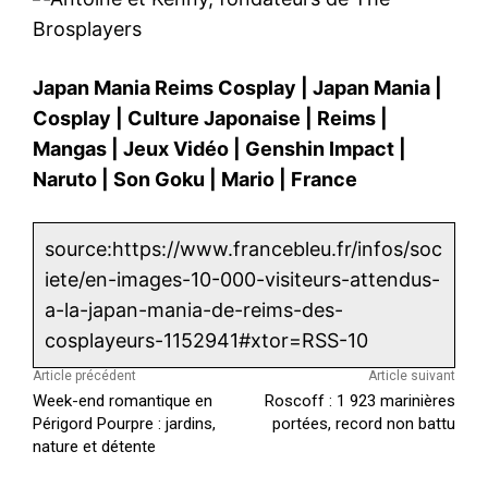
Japan Mania Reims Cosplay
|
Japan Mania
|
Cosplay
|
Culture Japonaise
|
Reims
|
Mangas
|
Jeux Vidéo
|
Genshin Impact
|
Naruto
|
Son Goku
|
Mario
|
France
source:https://www.francebleu.fr/infos/soc
iete/en-images-10-000-visiteurs-attendus-
a-la-japan-mania-de-reims-des-
cosplayeurs-1152941#xtor=RSS-10
Article précédent
Article suivant
Week-end romantique en
Roscoff : 1 923 marinières
Périgord Pourpre : jardins,
portées, record non battu
nature et détente