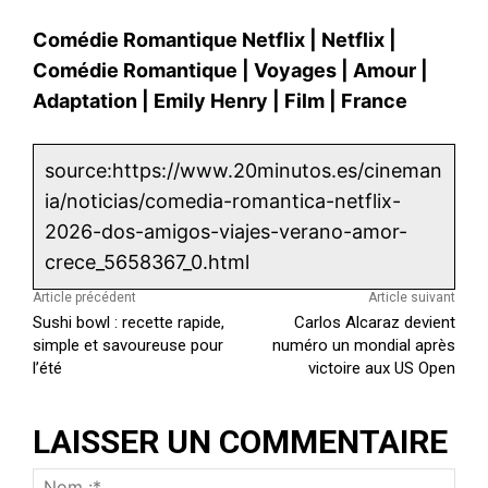
Comédie Romantique Netflix
|
Netflix
|
Comédie Romantique
|
Voyages
|
Amour
|
Adaptation
|
Emily Henry
|
Film
|
France
source:https://www.20minutos.es/cineman
ia/noticias/comedia-romantica-netflix-
2026-dos-amigos-viajes-verano-amor-
crece_5658367_0.html
Article précédent
Article suivant
Sushi bowl : recette rapide,
Carlos Alcaraz devient
simple et savoureuse pour
numéro un mondial après
l’été
victoire aux US Open
LAISSER UN COMMENTAIRE
N