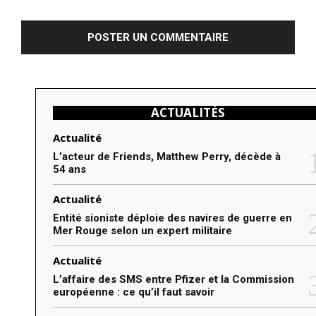
o
m
m
e
n
ACTUALITÉS
t
e
Actualité
r
L’acteur de Friends, Matthew Perry, décède à
54 ans
:
Actualité
Entité sioniste déploie des navires de guerre en
Mer Rouge selon un expert militaire
Actualité
L’affaire des SMS entre Pfizer et la Commission
européenne : ce qu’il faut savoir