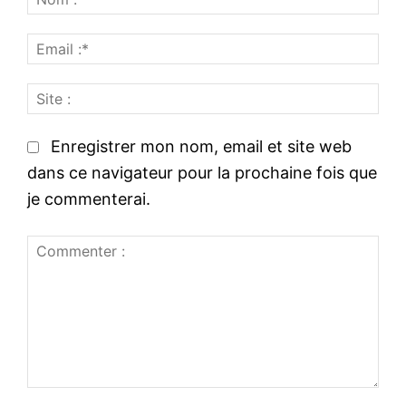
o
E
m
m
:
S
a
*
i
i
t
l
Enregistrer mon nom, email et site web
e
:
dans ce navigateur pour la prochaine fois que
:
*
je commenterai.
C