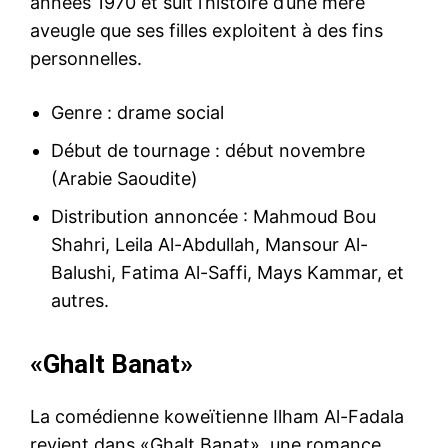
années 1970 et suit l’histoire d’une mère
aveugle que ses filles exploitent à des fins
personnelles.
Genre : drame social
Début de tournage : début novembre
(Arabie Saoudite)
Distribution annoncée : Mahmoud Bou
Shahri, Leila Al-Abdullah, Mansour Al-
Balushi, Fatima Al-Saffi, Mays Kammar, et
autres.
«Ghalt Banat»
La comédienne koweïtienne Ilham Al-Fadala
revient dans «Ghalt Banat», une romance