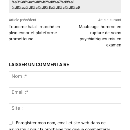
%a3%d8%ac%d8%b2%d8%a7%d8%a1-
%d8%ac%d8%af%d9%8a%d8%af%d8%a9
Article précédent
Article suivant
Tourisme halal : marché en
Maubeuge: homme en
plein essor et plateforme
rupture de soins
prometteuse
psychiatriques mis en
examen
LAISSER UN COMMENTAIRE
Nom
:*
Emai
:*
Site
:
Enregistrer mon nom, email et site web dans ce
navigateur pour la prochaine fois que je commenterai.