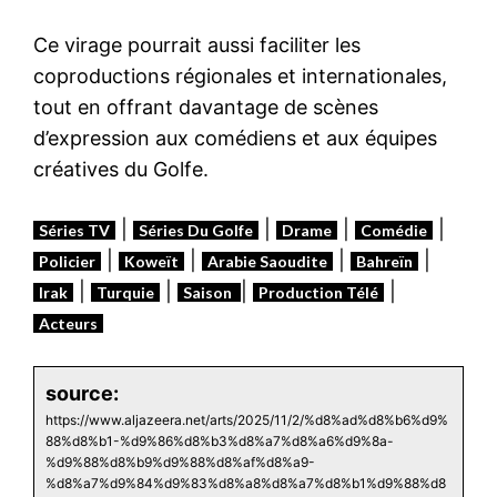
Ce virage pourrait aussi faciliter les
coproductions régionales et internationales,
tout en offrant davantage de scènes
d’expression aux comédiens et aux équipes
créatives du Golfe.
|
|
|
|
Séries TV
Séries Du Golfe
Drame
Comédie
|
|
|
|
Policier
Koweït
Arabie Saoudite
Bahreïn
|
|
|
|
Irak
Turquie
Saison
Production Télé
Acteurs
source:
https://www.aljazeera.net/arts/2025/11/2/%d8%ad%d8%b6%d9%
88%d8%b1-%d9%86%d8%b3%d8%a7%d8%a6%d9%8a-
%d9%88%d8%b9%d9%88%d8%af%d8%a9-
%d8%a7%d9%84%d9%83%d8%a8%d8%a7%d8%b1%d9%88%d8