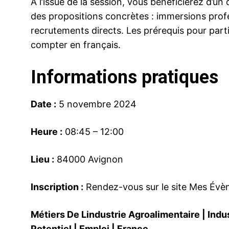
À l’issue de la session, vous bénéficierez d’un
des propositions concrètes : immersions pro
recrutements directs. Les prérequis pour partici
compter en français.
Informations pratiques
Date :
5 novembre 2024
Heure :
08:45 – 12:00
Lieu :
84000 Avignon
Inscription :
Rendez-vous sur le site Mes Évèn
Métiers De Lindustrie Agroalimentaire
|
Indu
Potentiel
|
Emploi
|
France