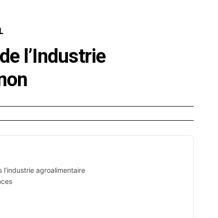
E
SANTÉ
CUISINE
MAISON
LOISIRS
FAMILLE
L
e l’Industrie
gnon
 l’industrie agroalimentaire
nces