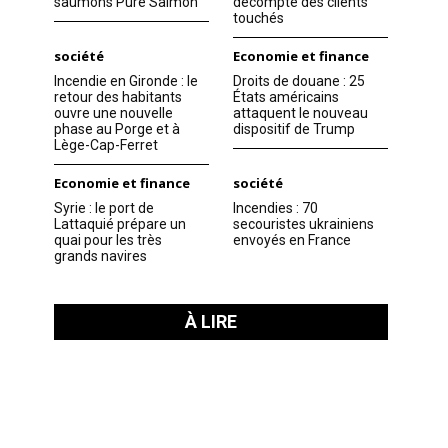
saumons Pure Salmon
décompte des clients
touchés
société
Economie et finance
Incendie en Gironde : le
Droits de douane : 25
retour des habitants
États américains
ouvre une nouvelle
attaquent le nouveau
phase au Porge et à
dispositif de Trump
Lège-Cap-Ferret
Economie et finance
société
Syrie : le port de
Incendies : 70
Lattaquié prépare un
secouristes ukrainiens
quai pour les très
envoyés en France
grands navires
À LIRE