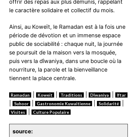
offrir des repas aux plus démunis, rappelant
le caractère solidaire et collectif du mois.
Ainsi, au Koweït, le Ramadan est à la fois une
période de dévotion et un immense espace
public de sociabilité : chaque nuit, la journée
se poursuit de la maison vers la mosquée,
puis vers la dîwaniya, dans une boucle où la
nourriture, la parole et la bienveillance
tiennent la place centrale.
|
|
|
|
Ramadan
Koweït
Traditions
Dîwaniya
Iftar
|
|
|
|
Suhoor
Gastronomie Kuwaitienne
Solidarité
|
Visites
Culture Populaire
source: