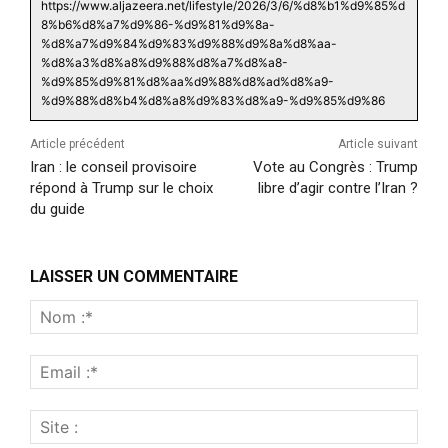
https://www.aljazeera.net/lifestyle/2026/3/6/%d8%b1%d9%85%d
8%b6%d8%a7%d9%86-%d9%81%d9%8a-
%d8%a7%d9%84%d9%83%d9%88%d9%8a%d8%aa-
%d8%a3%d8%a8%d9%88%d8%a7%d8%a8-
%d9%85%d9%81%d8%aa%d9%88%d8%ad%d8%a9-
%d9%88%d8%b4%d8%a8%d9%83%d8%a9-%d9%85%d9%86
Article précédent
Article suivant
Iran : le conseil provisoire
Vote au Congrès : Trump
répond à Trump sur le choix
libre d’agir contre l’Iran ?
du guide
LAISSER UN COMMENTAIRE
Nom
:*
Emai
:*
Site
: