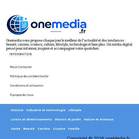
Onemedia vous propose chaque jour le meilleur de l’actualité et des tendances :
beauté, cuisine, science, culture, lifestyle, technologie et bien plus. Un média digital
pensé pour informer, inspirer et accompagner votre quotidien.
INFORMATION
Nous Contacter
Politique de confidentialité
Conditions d’utilisation
À propos de nous
Histoire
Industrie et technologie
Lifestyle
Loisirs et divertissements
Maison et jardin
Nature et Animaux
Santé
Beauté
Carrière
Cuisine
Famille
Copyright © 2026 oneMedia.fr