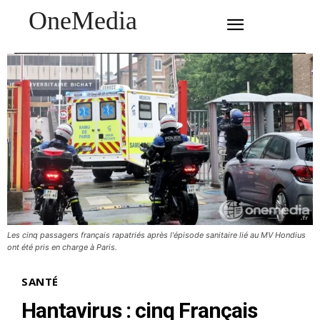
OneMedia
SUBSCRIBE
Les cinq passagers français rapatriés après l'épisode sanitaire lié au MV Hondius
ont été pris en charge à Paris.
SANTÉ
Hantavirus : cinq Français