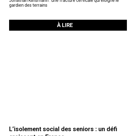
Jonathan Klinsmann : une fracture cervicale qui éloigne le
gardien des terrains
À LIRE
L’isolement social des seniors : un défi