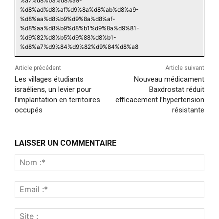
%a7%d8%b3%d8%a9-
%d8%ad%d8%af%d9%8a%d8%ab%d8%a9-
%d8%aa%d8%b9%d9%8a%d8%af-
%d8%aa%d8%b9%d8%b1%d9%8a%d9%81-
%d9%82%d8%b5%d9%88%d8%b1-
%d8%a7%d9%84%d9%82%d9%84%d8%a8
Article précédent
Article suivant
Les villages étudiants
Nouveau médicament
israéliens, un levier pour
Baxdrostat réduit
l’implantation en territoires
efficacement l’hypertension
occupés
résistante
LAISSER UN COMMENTAIRE
Nom
:*
Emai
:*
Site