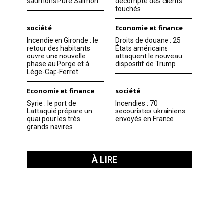
saumons Pure Salmon
décompte des clients
touchés
société
Economie et finance
Incendie en Gironde : le
Droits de douane : 25
retour des habitants
États américains
ouvre une nouvelle
attaquent le nouveau
phase au Porge et à
dispositif de Trump
Lège-Cap-Ferret
Economie et finance
société
Syrie : le port de
Incendies : 70
Lattaquié prépare un
secouristes ukrainiens
quai pour les très
envoyés en France
grands navires
À LIRE