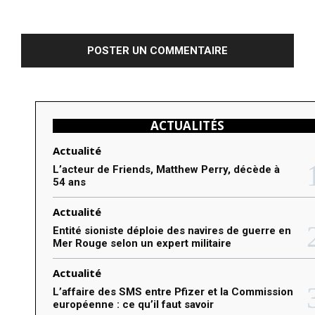
C
o
m
m
e
n
ACTUALITÉS
t
e
Actualité
r
L’acteur de Friends, Matthew Perry, décède à
54 ans
:
Actualité
Entité sioniste déploie des navires de guerre en
Mer Rouge selon un expert militaire
Actualité
L’affaire des SMS entre Pfizer et la Commission
européenne : ce qu’il faut savoir