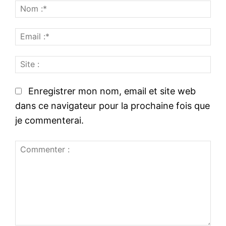
N
o
E
m
m
:
S
a
*
i
i
t
l
Enregistrer mon nom, email et site web
e
:
dans ce navigateur pour la prochaine fois que
:
*
je commenterai.