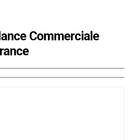
E
SANTÉ
CUISINE
MAISON
LOISIRS
FAMILLE
alance Commerciale
France