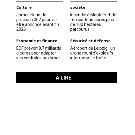
Culture
société
James Bond : le
Incendie à Montséret : le
prochain 007 pourrait
feu contenu après plus
être annoncé avant fin
de 100 hectares
2026
parcourus
Economie et finance
Sécurité et défense
EDF prévoit 8,7 milliards
Aéroport de Leipzig : un
d’euros pour adapter
drone muni d’explosifs
ses centrales au climat
interrompt le trafic
À LIRE