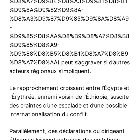
%D8%A7%D9%84%D8%A3%D9%81%D8%B1
%D9%8A%D9%82%D9%8A-
%D8%A3%D9%87%D9%85%D9%8A%D8%A9
-
%D9%85%D8%AA%D8%B9%D8%A7%D8%B8
%D9%85%D8%A9-
%D9%88%D8%B5%D8%B1%D8%A7%D8%B9
%D8%A7%D8%AA) peut s’aggraver si d’autres
acteurs régionaux s’impliquent.
Le rapprochement croissant entre l’Égypte et
l’Érythrée, ennemi voisin de l’Éthiopie, suscite
des craintes d’une escalade et d’une possible
internationalisation du conflit.
Parallèlement, des déclarations du dirigeant
éthiopien laissent entrevoir des ambitions