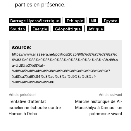
parties en présence.
|
|
|
|
Barrage Hydroélectrique
Éthiopie
Nil
Égypte
|
|
|
Soudan
Énergie
Géopolitique
Afrique
source:
https://www.aljazeera.net/politics/2025/9/9/%d8%a5%d9%8a%d
9%83%d9%88%d9%86%d9%88%d9%85%d9%8a%d8%b3%d8%a
a-%d8%b3%d8%af-
%d8%a5%d8%ab%d9%8a%d9%88%d8%a8%d9%8a%d8%a7-
%d8%a7%d9%84%d8%ac%d8%af%d9%8a%d8%af-
%d8%a8%d9%8a%d9%86
Article précédent
Article suivant
Tentative d’attentat
Marché historique de Al-
israélienne échouée contre
Manakhilya à Damas : un
Hamas à Doha
patrimoine vivant