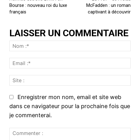
Bourse : nouveau roi du luxe
McFadden : un roman
français
captivant à découvrir
LAISSER UN COMMENTAIRE
N
o
E
m
m
:
S
a
*
i
i
t
l
Enregistrer mon nom, email et site web
e
:
dans ce navigateur pour la prochaine fois que
:
*
je commenterai.