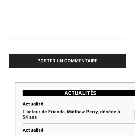
C
o
m
m
e
n
ACTUALITÉS
t
e
Actualité
r
L’acteur de Friends, Matthew Perry, décède à
54 ans
:
Actualité