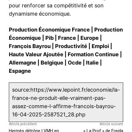
pour renforcer sa compétitivité et son
dynamisme économique.
Production Économique France
|
Production
Économique
|
Pib
|
France
|
Europe
|
François Bayrou
|
Productivité
|
Emploi
|
Haute Valeur Ajoutée
|
Formation Continue
|
Allemagne
|
Belgique
|
Ocde
|
Italie
|
Espagne
source:https://www.lepoint.fr/economie/la-
france-ne-produit-elle-vraiment-pas-
assez-comme-l-affirme-francois-bayrou-
16-04-2025-2587521_28.php
Article précédent
Article suivant
Hermès détrône LVMH en
« La Prof » de Freida