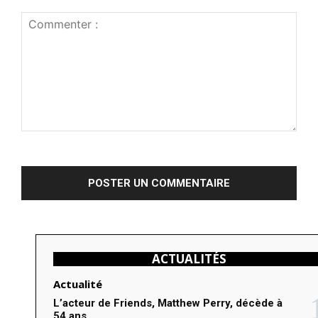
C
o
m
m
e
n
ACTUALITÉS
t
e
Actualité
r
L’acteur de Friends, Matthew Perry, décède à
54 ans