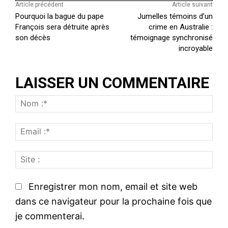
Article précédent
Article suivant
Pourquoi la bague du pape
Jumelles témoins d’un
François sera détruite après
crime en Australie :
son décès
témoignage synchronisé
incroyable
LAISSER UN COMMENTAIRE
N
o
E
m
m
:
S
a
*
i
i
t
l
Enregistrer mon nom, email et site web
e
:
dans ce navigateur pour la prochaine fois que
:
*
je commenterai.