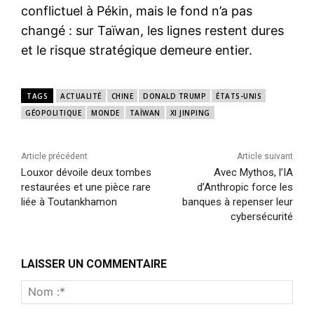
conflictuel à Pékin, mais le fond n’a pas
changé : sur Taïwan, les lignes restent dures
et le risque stratégique demeure entier.
TAGS
ACTUALITÉ
CHINE
DONALD TRUMP
ÉTATS-UNIS
GÉOPOLITIQUE
MONDE
TAÏWAN
XI JINPING
Article précédent
Article suivant
Louxor dévoile deux tombes
Avec Mythos, l’IA
restaurées et une pièce rare
d’Anthropic force les
liée à Toutankhamon
banques à repenser leur
cybersécurité
LAISSER UN COMMENTAIRE
Nom
:*