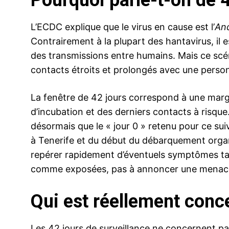
Pourquoi parle-t-on de 4
L’ECDC explique que le virus en cause est l’
And
Contrairement à la plupart des hantavirus, il es
des transmissions entre humains. Mais ce scén
contacts étroits et prolongés avec une pers
La fenêtre de 42 jours correspond à une marge
d’incubation et des derniers contacts à risque
désormais que le « jour 0 » retenu pour ce suiv
à Tenerife et du début du débarquement organ
repérer rapidement d’éventuels symptômes tar
comme exposées, pas à annoncer une menace d
Qui est réellement conce
Les 42 jours de surveillance ne concernent pas 