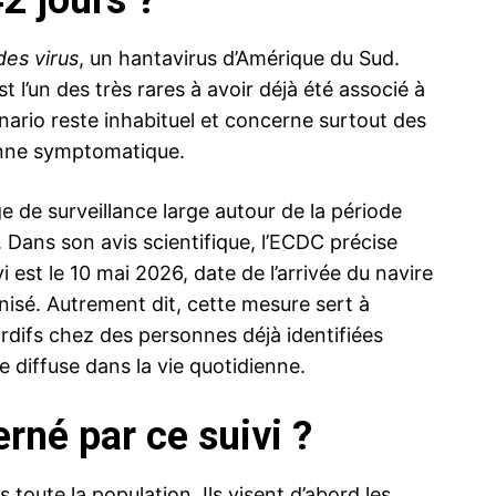
2 jours ?
es virus
, un hantavirus d’Amérique du Sud.
t l’un des très rares à avoir déjà été associé à
ario reste inhabituel et concerne surtout des
onne symptomatique.
 de surveillance large autour de la période
. Dans son avis scientifique, l’ECDC précise
i est le 10 mai 2026, date de l’arrivée du navire
isé. Autrement dit, cette mesure sert à
difs chez des personnes déjà identifiées
iffuse dans la vie quotidienne.
rné par ce suivi ?
toute la population. Ils visent d’abord les