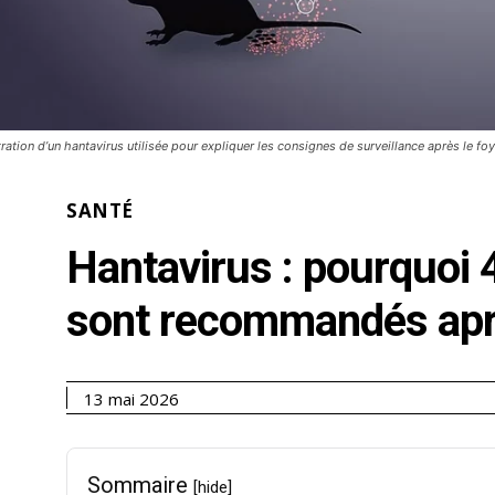
stration d’un hantavirus utilisée pour expliquer les consignes de surveillance après le f
SANTÉ
Hantavirus : pourquoi 4
sont recommandés apr
13 mai 2026
Sommaire
[hide]