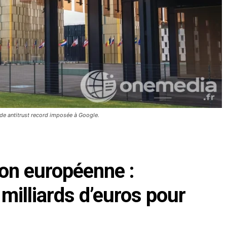
nde antitrust record imposée à Google.
ion européenne :
milliards d’euros pour