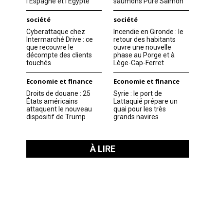
l’Espagne et l’Égypte
saumons Pure Salmon
société
société
Cyberattaque chez
Incendie en Gironde : le
Intermarché Drive : ce
retour des habitants
que recouvre le
ouvre une nouvelle
décompte des clients
phase au Porge et à
touchés
Lège-Cap-Ferret
Economie et finance
Economie et finance
Droits de douane : 25
Syrie : le port de
États américains
Lattaquié prépare un
attaquent le nouveau
quai pour les très
dispositif de Trump
grands navires
À LIRE