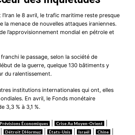
l’Iran le 8 avril, le trafic maritime reste presque
de la menace de nouvelles attaques iraniennes.
de l’approvisionnement mondial en pétrole et
ranchi le passage, selon la société de
ébut de la guerre, quelque 130 bâtiments y
eur du ralentissement.
tres institutions internationales qui ont, elles
ondiales. En avril, le Fonds monétaire
de 3,3 % à 3,1 %.
|
|
Prévisions Économiques
Crise Au Moyen-Orient
|
|
|
|
|
Détroit DHormuz
États-Unis
Israël
Chine