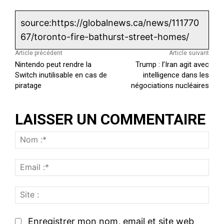
source:https://globalnews.ca/news/111770
67/toronto-fire-bathurst-street-homes/
Article précédent
Article suivant
Nintendo peut rendre la
Trump : l’Iran agit avec
Switch inutilisable en cas de
intelligence dans les
piratage
négociations nucléaires
LAISSER UN COMMENTAIRE
N
o
E
m
m
:
S
a
*
i
i
t
l
Enregistrer mon nom, email et site web