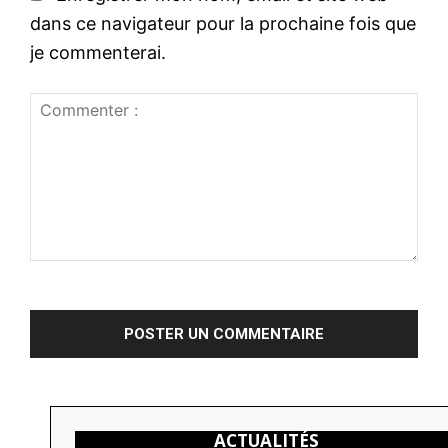
e
:
dans ce navigateur pour la prochaine fois que
:
*
je commenterai.
C
o
m
m
e
n
ACTUALITÉS
t