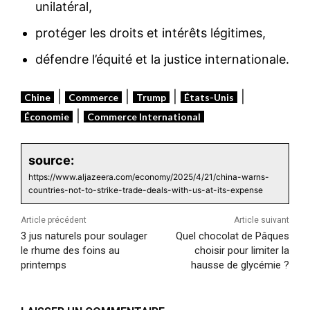
unilatéral,
protéger les droits et intérêts légitimes,
défendre l’équité et la justice internationale.
|
|
|
|
Chine
Commerce
Trump
États-Unis
|
Économie
Commerce International
source:
https://www.aljazeera.com/economy/2025/4/21/china-warns-
countries-not-to-strike-trade-deals-with-us-at-its-expense
Article précédent
Article suivant
3 jus naturels pour soulager
Quel chocolat de Pâques
le rhume des foins au
choisir pour limiter la
printemps
hausse de glycémie ?