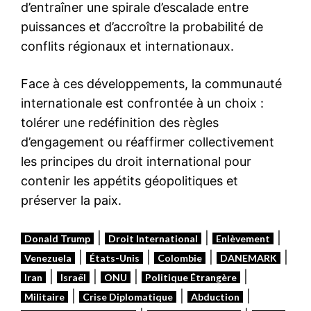
d’entraîner une spirale d’escalade entre
puissances et d’accroître la probabilité de
conflits régionaux et internationaux.
Face à ces développements, la communauté
internationale est confrontée à un choix :
tolérer une redéfinition des règles
d’engagement ou réaffirmer collectivement
les principes du droit international pour
contenir les appétits géopolitiques et
préserver la paix.
|
|
|
Donald Trump
Droit International
Enlèvement
|
|
|
|
Venezuela
États-Unis
Colombie
DANEMARK
|
|
|
|
Iran
Israël
ONU
Politique Étrangère
|
|
|
Militaire
Crise Diplomatique
Abduction