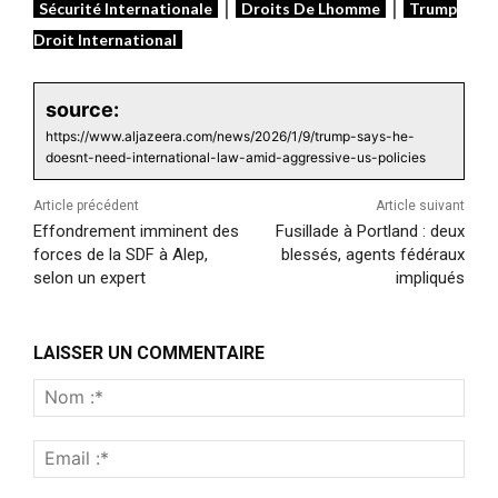
|
|
Sécurité Internationale
Droits De Lhomme
Trump
Droit International
source:
https://www.aljazeera.com/news/2026/1/9/trump-says-he-
doesnt-need-international-law-amid-aggressive-us-policies
Article précédent
Article suivant
Effondrement imminent des
Fusillade à Portland : deux
forces de la SDF à Alep,
blessés, agents fédéraux
selon un expert
impliqués
LAISSER UN COMMENTAIRE
Nom
:*
Emai
:*