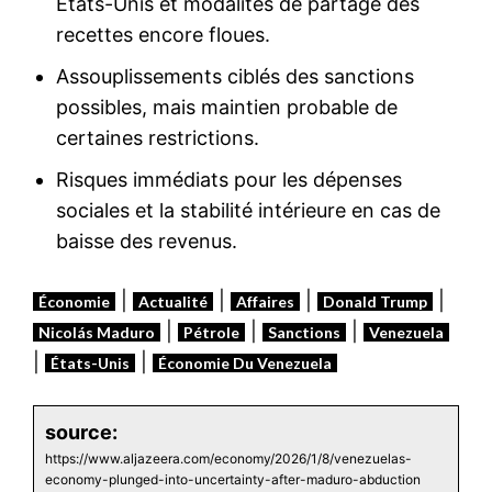
États-Unis et modalités de partage des
recettes encore floues.
Assouplissements ciblés des sanctions
possibles, mais maintien probable de
certaines restrictions.
Risques immédiats pour les dépenses
sociales et la stabilité intérieure en cas de
baisse des revenus.
|
|
|
|
Économie
Actualité
Affaires
Donald Trump
|
|
|
Nicolás Maduro
Pétrole
Sanctions
Venezuela
|
|
États-Unis
Économie Du Venezuela
source:
https://www.aljazeera.com/economy/2026/1/8/venezuelas-
economy-plunged-into-uncertainty-after-maduro-abduction