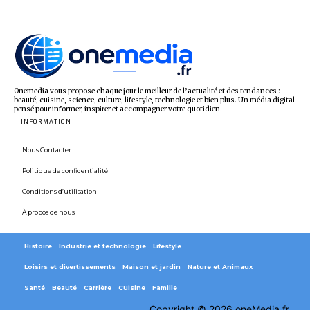
Onemedia vous propose chaque jour le meilleur de l’actualité et des tendances :
beauté, cuisine, science, culture, lifestyle, technologie et bien plus. Un média digital
pensé pour informer, inspirer et accompagner votre quotidien.
INFORMATION
Nous Contacter
Politique de confidentialité
Conditions d’utilisation
À propos de nous
Histoire
Industrie et technologie
Lifestyle
Loisirs et divertissements
Maison et jardin
Nature et Animaux
Santé
Beauté
Carrière
Cuisine
Famille
Copyright © 2026 oneMedia.fr