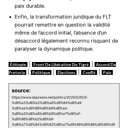
paix durable.
Enfin, la transformation juridique du FLT
pourrait remettre en question la validité
même de l’accord initial, l’absence d’un
désaccord légalement reconnu risquant de
paralyser la dynamique politique.
|
|
Éthiopie
Front De Libération Du Tigré
Accord De
|
|
|
|
Pretoria
Politique
Élections
Conflit
Paix
source:
https://www.aljazeera.net/politics/2025/5/20/5-
%d8%a3%d8%b3%d8%a6%d9%84%d8%a9-
%d8%aa%d9%88%d8%b6%d8%ad-
%d8%a3%d8%a8%d8%b9%d8%a7%d8%af-
%d9%86%d8%b2%d8%b9-
%d8%a7%d9%84%d9%82%d8%a7%d9%86%d9%88%d9%86%d9